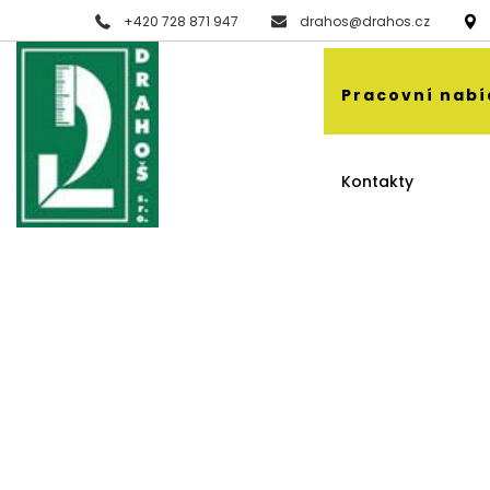
+420 728 871 947
drahos@drahos.cz
Pracovní nab
Kontakty